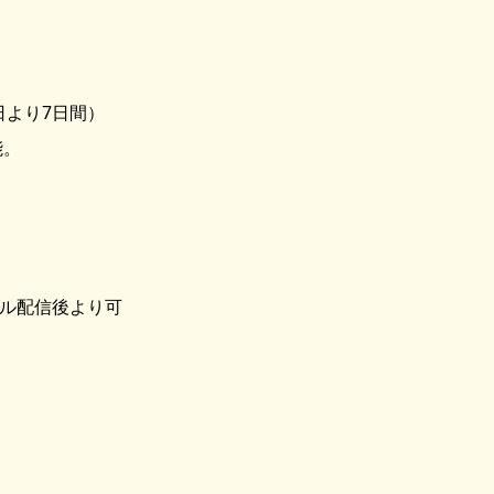
日より7日間）
能。
ール配信後より可